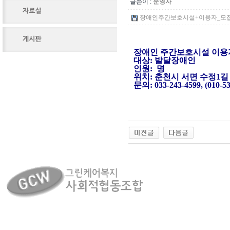
글쓴이 :
운영자
장애인주간보호시설+이용자_모집_홍보
장애인 주간보호시설 이
대상: 발달장애인
인원: 명
위치: 춘천시 서면 수정1길 
문의: 033-243-4599, (010-53