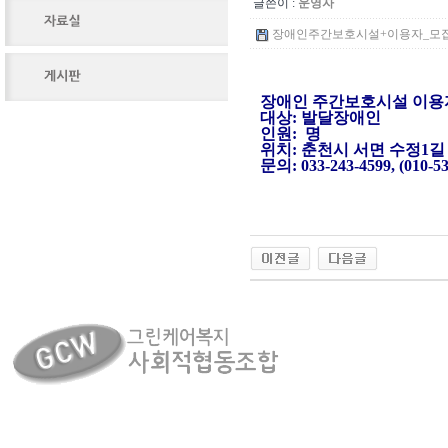
글쓴이 :
운영자
장애인주간보호시설+이용자_모집_홍보
장애인 주간보호시설 이
대상: 발달장애인
인원: 명
위치: 춘천시 서면 수정1길 
문의: 033-243-4599, (010-53